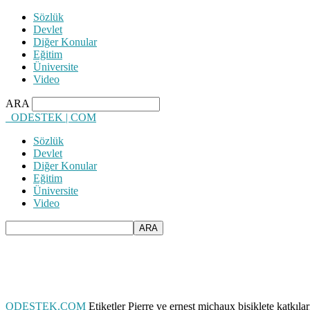
Sözlük
Devlet
Diğer Konular
Eğitim
Üniversite
Video
ARA
ODESTEK | COM
Sözlük
Devlet
Diğer Konular
Eğitim
Üniversite
Video
ODESTEK.COM
Etiketler
Pierre ve ernest michaux bisiklete katkılar