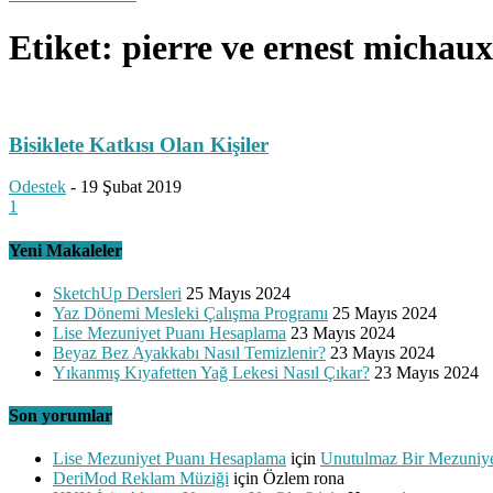
Etiket: pierre ve ernest michaux 
Bisiklete Katkısı Olan Kişiler
Odestek
-
19 Şubat 2019
1
Yeni Makaleler
SketchUp Dersleri
25 Mayıs 2024
Yaz Dönemi Mesleki Çalışma Programı
25 Mayıs 2024
Lise Mezuniyet Puanı Hesaplama
23 Mayıs 2024
Beyaz Bez Ayakkabı Nasıl Temizlenir?
23 Mayıs 2024
Yıkanmış Kıyafetten Yağ Lekesi Nasıl Çıkar?
23 Mayıs 2024
Son yorumlar
Lise Mezuniyet Puanı Hesaplama
için
Unutulmaz Bir Mezuniye
DeriMod Reklam Müziği
için
Özlem rona