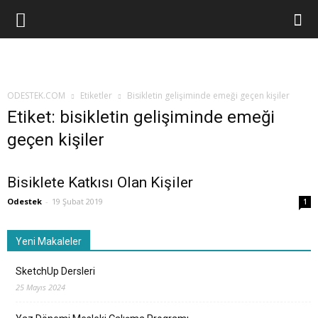
ODESTEK.COM
Etiketler
Bisikletin gelişiminde emeği geçen kişiler
Etiket: bisikletin gelişiminde emeği
geçen kişiler
Bisiklete Katkısı Olan Kişiler
Odestek
-
19 Şubat 2019
1
Yeni Makaleler
SketchUp Dersleri
25 Mayıs 2024