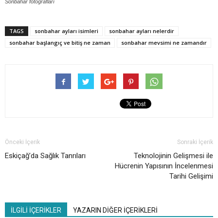
Sonbahar fotoğrafları
TAGS
sonbahar ayları isimleri
sonbahar ayları nelerdir
sonbahar başlangıç ve bitiş ne zaman
sonbahar mevsimi ne zamandır
Önceki İçerik
Sonraki İçerik
Eskiçağ’da Sağlık Tanrıları
Teknolojinin Gelişmesi ile
Hücrenin Yapısının İncelenmesi
Tarihi Gelişimi
İLGİLİ İÇERİKLER
YAZARIN DİĞER İÇERİKLERİ