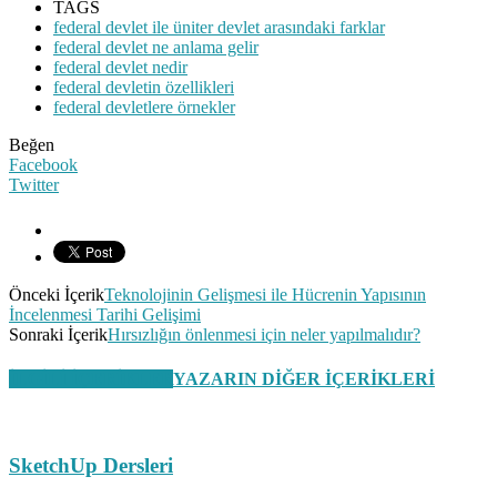
TAGS
federal devlet ile üniter devlet arasındaki farklar
federal devlet ne anlama gelir
federal devlet nedir
federal devletin özellikleri
federal devletlere örnekler
Beğen
Facebook
Twitter
Önceki İçerik
Teknolojinin Gelişmesi ile Hücrenin Yapısının
İncelenmesi Tarihi Gelişimi
Sonraki İçerik
Hırsızlığın önlenmesi için neler yapılmalıdır?
İLGİLİ İÇERİKLER
YAZARIN DİĞER İÇERİKLERİ
SketchUp Dersleri