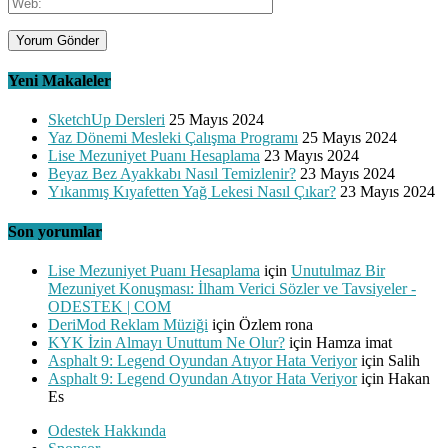
Yeni Makaleler
SketchUp Dersleri
25 Mayıs 2024
Yaz Dönemi Mesleki Çalışma Programı
25 Mayıs 2024
Lise Mezuniyet Puanı Hesaplama
23 Mayıs 2024
Beyaz Bez Ayakkabı Nasıl Temizlenir?
23 Mayıs 2024
Yıkanmış Kıyafetten Yağ Lekesi Nasıl Çıkar?
23 Mayıs 2024
Son yorumlar
Lise Mezuniyet Puanı Hesaplama
için
Unutulmaz Bir
Mezuniyet Konuşması: İlham Verici Sözler ve Tavsiyeler -
ODESTEK | COM
DeriMod Reklam Müziği
için
Özlem rona
KYK İzin Almayı Unuttum Ne Olur?
için
Hamza imat
Asphalt 9: Legend Oyundan Atıyor Hata Veriyor
için
Salih
Asphalt 9: Legend Oyundan Atıyor Hata Veriyor
için
Hakan
Es
Odestek Hakkında