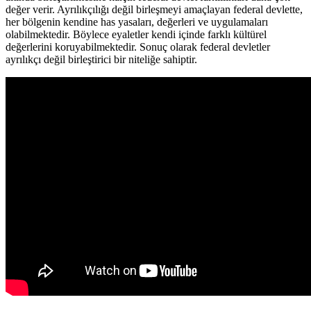
değer verir. Ayrılıkçılığı değil birleşmeyi amaçlayan federal devlette,
her bölgenin kendine has yasaları, değerleri ve uygulamaları
olabilmektedir. Böylece eyaletler kendi içinde farklı kültürel
değerlerini koruyabilmektedir. Sonuç olarak federal devletler
ayrılıkçı değil birleştirici bir niteliğe sahiptir.