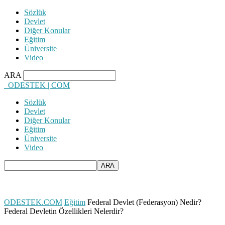
Sözlük
Devlet
Diğer Konular
Eğitim
Üniversite
Video
ARA
ODESTEK | COM
Sözlük
Devlet
Diğer Konular
Eğitim
Üniversite
Video
ODESTEK.COM
Eğitim
Federal Devlet (Federasyon) Nedir?
Federal Devletin Özellikleri Nelerdir?