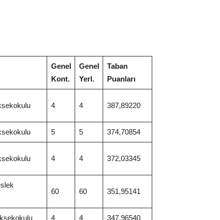
Genel
Genel
Taban
Kont.
Yerl.
Puanları
ksekokulu
4
4
387,89220
ksekokulu
5
5
374,70854
ksekokulu
4
4
372,03345
eslek
60
60
351,95141
üksekokulu
4
4
347,96540