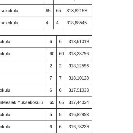
ksekokulu
65
65
318,82159
ksekokulu
4
4
318,68545
okulu
6
6
318,61019
okulu
60
60
318,28796
2
2
318,12596
7
7
318,10128
okulu
6
6
317,91033
riMeslek Yüksekokulu
65
65
317,44034
okulu
5
5
316,82993
okulu
6
6
316,78239