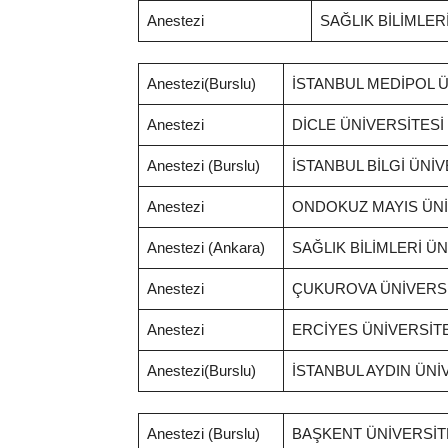
Anestezi
SAĞLIK BİLİMLER
Anestezi(Burslu)
İSTANBUL MEDİPOL Ü
Anestezi
DİCLE ÜNİVERSİTESİ
Anestezi (Burslu)
İSTANBUL BİLGİ ÜNİV
Anestezi
ONDOKUZ MAYIS ÜNİ
Anestezi (Ankara)
SAĞLIK BİLİMLERİ ÜN
Anestezi
ÇUKUROVA ÜNİVERSİ
Anestezi
ERCİYES ÜNİVERSİTE
Anestezi(Burslu)
İSTANBUL AYDIN ÜNİ
Anestezi (Burslu)
BAŞKENT ÜNİVERSİT