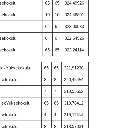
ksekokulu
65
65
324,49926
ksekokulu
10
10
324
,
46801
6
6
323,09533
ksekokulu
6
6
322,64926
ksekokulu
65
65
322,24114
eslekYüksekokulu
65
65
321,91238
ksekokulu
8
8
320,45454
7
7
319,95652
eslekYüksekokulu
65
65
319,78412
ksekokulu
4
4
319,11184
ksekokulu
8
8
318,97031