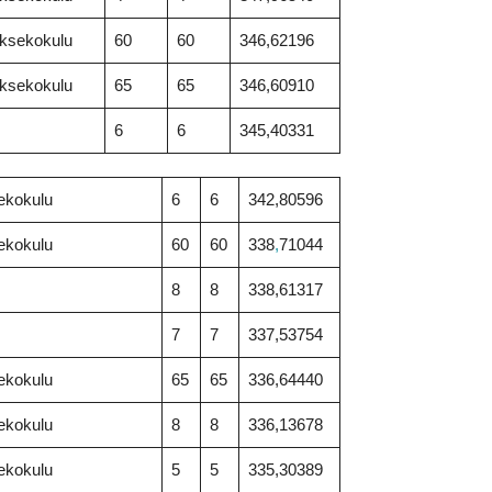
üksekokulu
60
60
346,62196
üksekokulu
65
65
346,60910
6
6
345,40331
ekokulu
6
6
342,80596
ekokulu
60
60
338
,
71044
8
8
338,61317
7
7
337,53754
ekokulu
65
65
336,64440
ekokulu
8
8
336,13678
ekokulu
5
5
335,30389