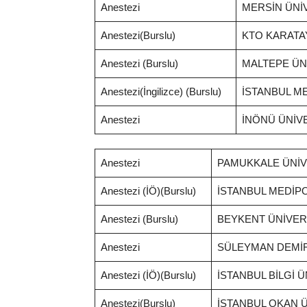
Anestezi
MERSİN ÜNİ
Anestezi(Burslu)
KTO KARATAY
Anestezi (Burslu)
MALTEPE ÜNİ
Anestezi(İngilizce) (Burslu)
İSTANBUL ME
Anestezi
İNÖNÜ ÜNİVE
Anestezi
PAMUKKALE ÜNİVE
Anestezi (İÖ)(Burslu)
İSTANBUL MEDİPO
Anestezi (Burslu)
BEYKENT ÜNİVERS
Anestezi
SÜLEYMAN DEMİRE
Anestezi (İÖ)(Burslu)
İSTANBUL BİLGİ Ü
Anestezi(Burslu)
İSTANBUL OKAN Ü