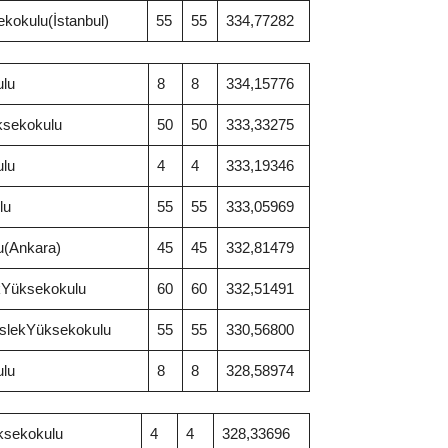
kokulu(İstanbul)
55
55
334,77282
ulu
8
8
334,15776
ksekokulu
50
50
333,33275
ulu
4
4
333,19346
lu
55
55
333,05969
u(Ankara)
45
45
332,81479
ekYüksekokulu
60
60
332,51491
MeslekYüksekokulu
55
55
330,56800
ulu
8
8
328,58974
ksekokulu
4
4
328,33696