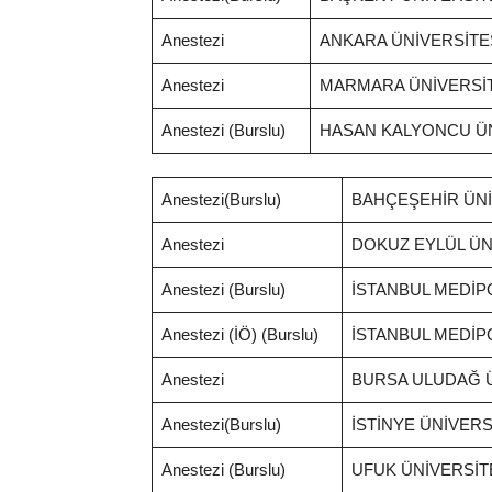
Anestezi
ANKARA ÜNİVERSİTE
Anestezi
MARMARA ÜNİVERSİTE
Anestezi (Burslu)
HASAN KALYONCU ÜN
Anestezi(Burslu)
BAHÇEŞEHİR ÜNİ
Anestezi
DOKUZ EYLÜL ÜNİ
Anestezi (Burslu)
İSTANBUL MEDİP
Anestezi (İÖ) (Burslu)
İSTANBUL MEDİP
Anestezi
BURSA ULUDAĞ Ü
Anestezi(Burslu)
İSTİNYE ÜNİVERS
Anestezi (Burslu)
UFUK ÜNİVERSİT