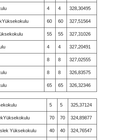
ulu
4
4
328,30495
ekYüksekokulu
60
60
327,51564
Yüksekokulu
55
55
327,31026
ulu
4
4
327,20491
8
8
327,02555
ulu
8
8
326,83575
ulu
65
65
326,32346
sekokulu
5
5
325,37124
lekYüksekokulu
70
70
324,89877
eslek Yüksekokulu
40
40
324,76547