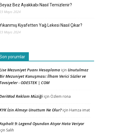
Beyaz Bez Ayakkabı Nasıl Temizlenir?
23 Mayıs 2024
Yıkanmış Kıyafetten Yağ Lekesi Nasıl Çıkar?
23 Mayıs 2024
Son yorumlar
Lise Mezuniyet Puanı Hesaplama
Unutulmaz
için
Bir Mezuniyet Konuşması: İlham Verici Sözler ve
Tavsiyeler - ODESTEK | COM
DeriMod Reklam Müziği
için
Özlem rona
KYK İzin Almayı Unuttum Ne Olur?
için
Hamza imat
Asphalt 9: Legend Oyundan Atıyor Hata Veriyor
için
Salih