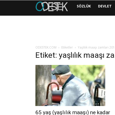
ODESTEK
SÖZLÜK
DEVLET
|
COM
ODESTEK.COM
Etiketler
Yaşlılık maaşı zamları 20
Etiket: yaşlılık maaşı z
65 yaş (yaşlılık maaşı) ne kadar