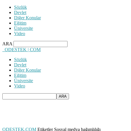
Sözlük
Devlet
Diğer Konular
Eğitim
Üniversite
Video
ARA
ODESTEK | COM
Sözlük
Devlet
Diğer Konular
Eğitim
Üniversite
Video
ODESTEK.COM
Etiketler
Sosyal medya bağımlılığı