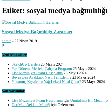
Etiket: sosyal medya bağımlılığı
Sosyal Medya Bağımlılığı Zararları
admin
-
27 Nisan 2019
0
Yeni Makaleler
SketchUp Dersleri
25 Mayıs 2024
Yaz Dönemi Mesleki Çalışma Programı
25 Mayıs 2024
Lise Mezuniyet Puanı Hesaplama
23 Mayıs 2024
Beyaz Bez Ayakkabı Nasıl Temizlenir?
23 Mayıs 2024
Yıkanmış Kıyafetten Yağ Lekesi Nasıl Çıkar?
23 Mayıs 2024
Son yorumlar
Lise Mezuniyet Puanı Hesaplama
için
Unutulmaz Bir Mezuniye
DeriMod Reklam Müziği
için
Özlem rona