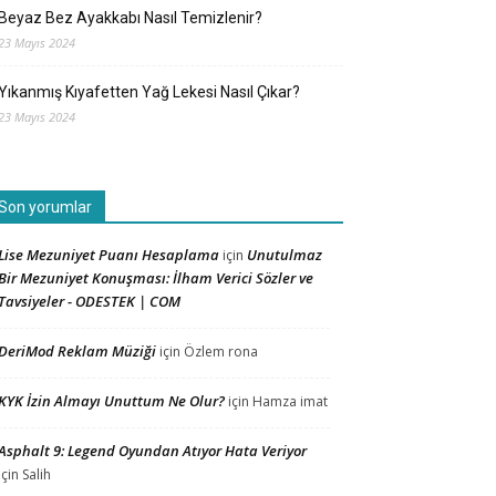
Beyaz Bez Ayakkabı Nasıl Temizlenir?
23 Mayıs 2024
Yıkanmış Kıyafetten Yağ Lekesi Nasıl Çıkar?
23 Mayıs 2024
Son yorumlar
Lise Mezuniyet Puanı Hesaplama
Unutulmaz
için
Bir Mezuniyet Konuşması: İlham Verici Sözler ve
Tavsiyeler - ODESTEK | COM
DeriMod Reklam Müziği
için
Özlem rona
KYK İzin Almayı Unuttum Ne Olur?
için
Hamza imat
Asphalt 9: Legend Oyundan Atıyor Hata Veriyor
için
Salih