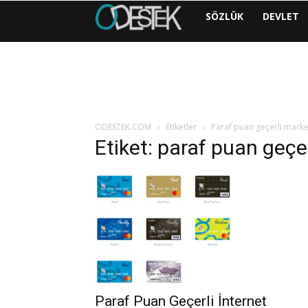
ODESTEK
SÖZLÜK
DEVLET
|
COM
ODESTEK.COM
Etiketler
Paraf puan geçerli marke
Etiket: paraf puan geçe
Paraf Puan Geçerli İnternet