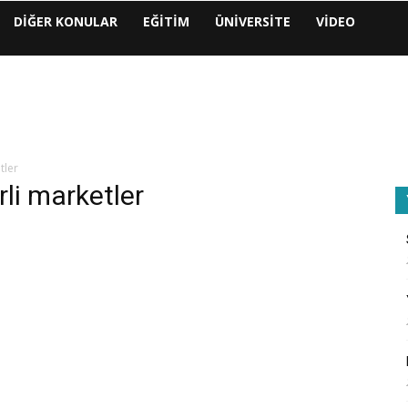
DIĞER KONULAR
EĞITIM
ÜNIVERSITE
VIDEO
tler
rli marketler