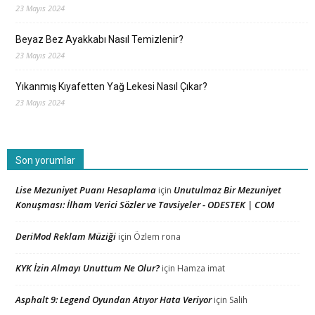
23 Mayıs 2024
Beyaz Bez Ayakkabı Nasıl Temizlenir?
23 Mayıs 2024
Yıkanmış Kıyafetten Yağ Lekesi Nasıl Çıkar?
23 Mayıs 2024
Son yorumlar
Lise Mezuniyet Puanı Hesaplama
Unutulmaz Bir Mezuniyet
için
Konuşması: İlham Verici Sözler ve Tavsiyeler - ODESTEK | COM
DeriMod Reklam Müziği
için
Özlem rona
KYK İzin Almayı Unuttum Ne Olur?
için
Hamza imat
Asphalt 9: Legend Oyundan Atıyor Hata Veriyor
için
Salih