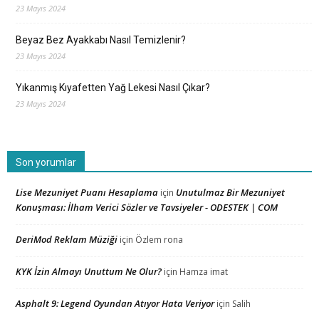
23 Mayıs 2024
Beyaz Bez Ayakkabı Nasıl Temizlenir?
23 Mayıs 2024
Yıkanmış Kıyafetten Yağ Lekesi Nasıl Çıkar?
23 Mayıs 2024
Son yorumlar
Lise Mezuniyet Puanı Hesaplama
Unutulmaz Bir Mezuniyet
için
Konuşması: İlham Verici Sözler ve Tavsiyeler - ODESTEK | COM
DeriMod Reklam Müziği
için
Özlem rona
KYK İzin Almayı Unuttum Ne Olur?
için
Hamza imat
Asphalt 9: Legend Oyundan Atıyor Hata Veriyor
için
Salih