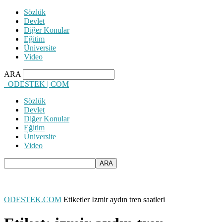
Sözlük
Devlet
Diğer Konular
Eğitim
Üniversite
Video
ARA
ODESTEK | COM
Sözlük
Devlet
Diğer Konular
Eğitim
Üniversite
Video
ODESTEK.COM
Etiketler
Izmir aydın tren saatleri