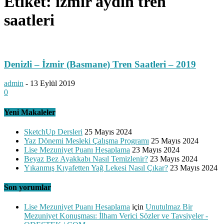
Etiket: izmir aydın tren
saatleri
Denizli – İzmir (Basmane) Tren Saatleri – 2019
admin
-
13 Eylül 2019
0
Yeni Makaleler
SketchUp Dersleri
25 Mayıs 2024
Yaz Dönemi Mesleki Çalışma Programı
25 Mayıs 2024
Lise Mezuniyet Puanı Hesaplama
23 Mayıs 2024
Beyaz Bez Ayakkabı Nasıl Temizlenir?
23 Mayıs 2024
Yıkanmış Kıyafetten Yağ Lekesi Nasıl Çıkar?
23 Mayıs 2024
Son yorumlar
Lise Mezuniyet Puanı Hesaplama
için
Unutulmaz Bir
Mezuniyet Konuşması: İlham Verici Sözler ve Tavsiyeler -