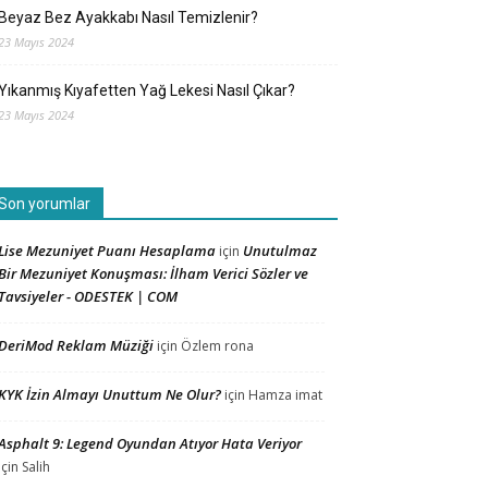
Beyaz Bez Ayakkabı Nasıl Temizlenir?
23 Mayıs 2024
Yıkanmış Kıyafetten Yağ Lekesi Nasıl Çıkar?
23 Mayıs 2024
Son yorumlar
Lise Mezuniyet Puanı Hesaplama
Unutulmaz
için
Bir Mezuniyet Konuşması: İlham Verici Sözler ve
Tavsiyeler - ODESTEK | COM
DeriMod Reklam Müziği
için
Özlem rona
KYK İzin Almayı Unuttum Ne Olur?
için
Hamza imat
Asphalt 9: Legend Oyundan Atıyor Hata Veriyor
için
Salih