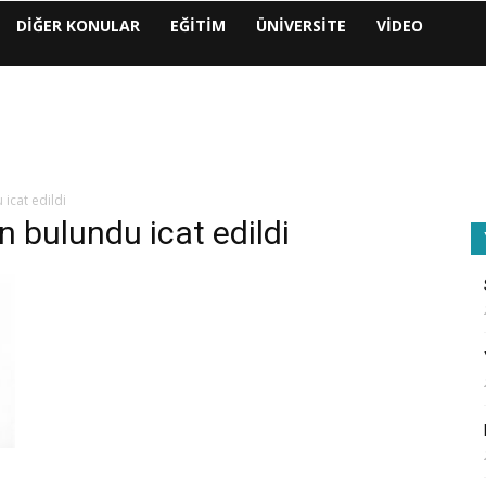
DIĞER KONULAR
EĞITIM
ÜNIVERSITE
VIDEO
icat edildi
n bulundu icat edildi