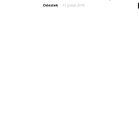
Odestek
-
11 Şubat 2019