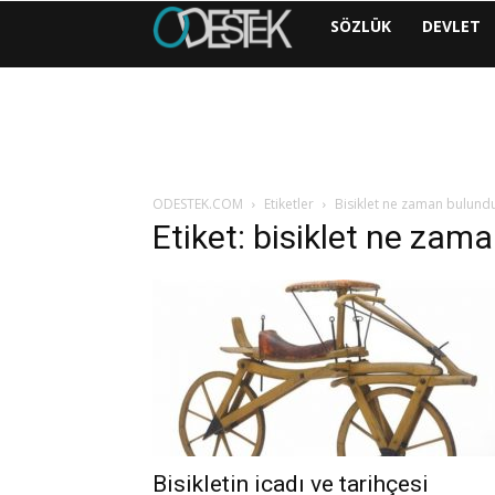
ODESTEK
SÖZLÜK
DEVLET
|
COM
ODESTEK.COM
Etiketler
Bisiklet ne zaman bulundu 
Etiket: bisiklet ne zama
Bisikletin icadı ve tarihçesi